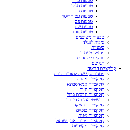
טבעות כתר
טבעות חלקות
טבעות לב
טבעות עם חריטה
טבעות פס
טבעת שם
טבעות אות
טבעות משובצים
סיכות לעגלה
סימניות
מחזיקי מפתחות
חבקים לשעונים
תגי שם
קולקציות חריטה
מתנות סוף שנה למורות וגננות
קולקציית אהבה
קולקציית אמא/סבתא
קולקציית חיות
קולקציית חרבות ברזל
תכשיטי הנצחה וזיכרון
קולקציית יודאיקה
קולקציית כנפיים
קולקציית מפות
קולקציית מפות וארץ ישראל
קולקציית מקצועות