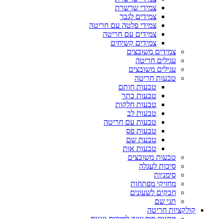
צמידי שרשרת
צמידים לגבר
צמידי פלטה עם חריטה
צמידים עם חריטה
צמידים קשיחים
צמידים משובצים
עגילים חריטה
עגילים משובצים
טבעות חריטה
טבעות חותם
טבעות כתר
טבעות חלקות
טבעות לב
טבעות עם חריטה
טבעות פס
טבעת שם
טבעות אות
טבעות משובצים
סיכות לעגלה
סימניות
מחזיקי מפתחות
חבקים לשעונים
תגי שם
קולקציות חריטה
מתנות סוף שנה למורות וגננות