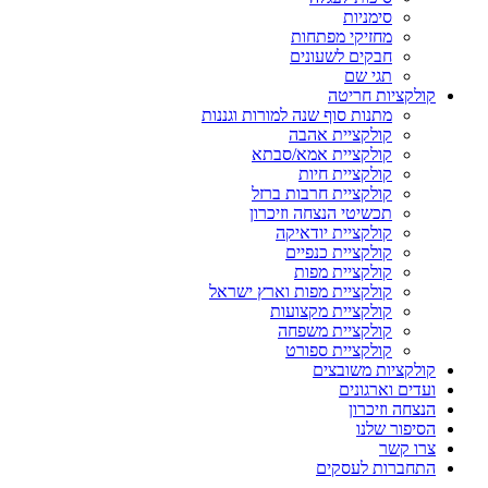
סימניות
מחזיקי מפתחות
חבקים לשעונים
תגי שם
קולקציות חריטה
מתנות סוף שנה למורות וגננות
קולקציית אהבה
קולקציית אמא/סבתא
קולקציית חיות
קולקציית חרבות ברזל
תכשיטי הנצחה וזיכרון
קולקציית יודאיקה
קולקציית כנפיים
קולקציית מפות
קולקציית מפות וארץ ישראל
קולקציית מקצועות
קולקציית משפחה
קולקציית ספורט
קולקציות משובצים
ועדים וארגונים
הנצחה וזיכרון
הסיפור שלנו
צרו קשר
התחברות לעסקים