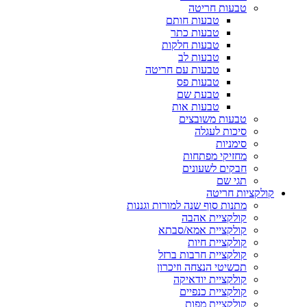
טבעות חריטה
טבעות חותם
טבעות כתר
טבעות חלקות
טבעות לב
טבעות עם חריטה
טבעות פס
טבעת שם
טבעות אות
טבעות משובצים
סיכות לעגלה
סימניות
מחזיקי מפתחות
חבקים לשעונים
תגי שם
קולקציות חריטה
מתנות סוף שנה למורות וגננות
קולקציית אהבה
קולקציית אמא/סבתא
קולקציית חיות
קולקציית חרבות ברזל
תכשיטי הנצחה וזיכרון
קולקציית יודאיקה
קולקציית כנפיים
קולקציית מפות