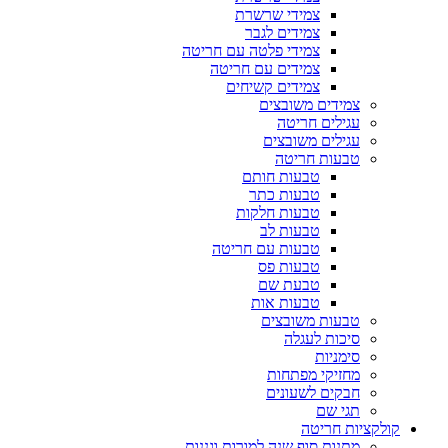
צמידי שרשרת
צמידים לגבר
צמידי פלטה עם חריטה
צמידים עם חריטה
צמידים קשיחים
צמידים משובצים
עגילים חריטה
עגילים משובצים
טבעות חריטה
טבעות חותם
טבעות כתר
טבעות חלקות
טבעות לב
טבעות עם חריטה
טבעות פס
טבעת שם
טבעות אות
טבעות משובצים
סיכות לעגלה
סימניות
מחזיקי מפתחות
חבקים לשעונים
תגי שם
קולקציות חריטה
מתנות סוף שנה למורות וגננות