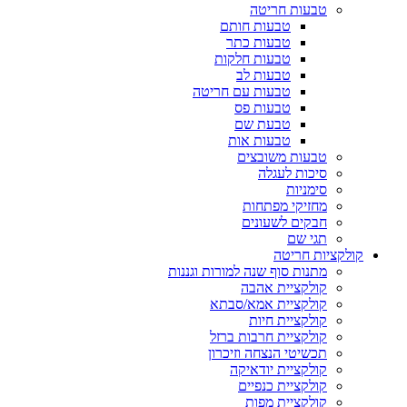
טבעות חריטה
טבעות חותם
טבעות כתר
טבעות חלקות
טבעות לב
טבעות עם חריטה
טבעות פס
טבעת שם
טבעות אות
טבעות משובצים
סיכות לעגלה
סימניות
מחזיקי מפתחות
חבקים לשעונים
תגי שם
קולקציות חריטה
מתנות סוף שנה למורות וגננות
קולקציית אהבה
קולקציית אמא/סבתא
קולקציית חיות
קולקציית חרבות ברזל
תכשיטי הנצחה וזיכרון
קולקציית יודאיקה
קולקציית כנפיים
קולקציית מפות