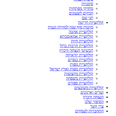
סימניות
מחזיקי מפתחות
חבקים לשעונים
תגי שם
קולקציות חריטה
מתנות סוף שנה למורות וגננות
קולקציית אהבה
קולקציית אמא/סבתא
קולקציית חיות
קולקציית חרבות ברזל
תכשיטי הנצחה וזיכרון
קולקציית יודאיקה
קולקציית כנפיים
קולקציית מפות
קולקציית מפות וארץ ישראל
קולקציית מקצועות
קולקציית משפחה
קולקציית ספורט
קולקציות משובצים
ועדים וארגונים
הנצחה וזיכרון
הסיפור שלנו
צרו קשר
התחברות לעסקים