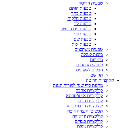
טבעות חריטה
טבעות חותם
טבעות כתר
טבעות חלקות
טבעות לב
טבעות עם חריטה
טבעות פס
טבעת שם
טבעות אות
טבעות משובצים
סיכות לעגלה
סימניות
מחזיקי מפתחות
חבקים לשעונים
תגי שם
קולקציות חריטה
מתנות סוף שנה למורות וגננות
קולקציית אהבה
קולקציית אמא/סבתא
קולקציית חיות
קולקציית חרבות ברזל
תכשיטי הנצחה וזיכרון
קולקציית יודאיקה
קולקציית כנפיים
קולקציית מפות