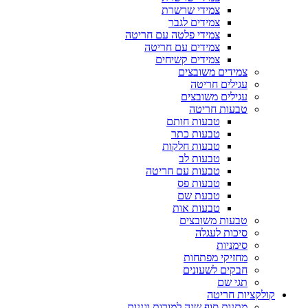
צמידי שרשרת
צמידים לגבר
צמידי פלטה עם חריטה
צמידים עם חריטה
צמידים קשיחים
צמידים משובצים
עגילים חריטה
עגילים משובצים
טבעות חריטה
טבעות חותם
טבעות כתר
טבעות חלקות
טבעות לב
טבעות עם חריטה
טבעות פס
טבעת שם
טבעות אות
טבעות משובצים
סיכות לעגלה
סימניות
מחזיקי מפתחות
חבקים לשעונים
תגי שם
קולקציות חריטה
מתנות סוף שנה למורות וגננות