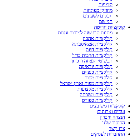
סימניות
מחזיקי מפתחות
חבקים לשעונים
תגי שם
קולקציות חריטה
מתנות סוף שנה למורות וגננות
קולקציית אהבה
קולקציית אמא/סבתא
קולקציית חיות
קולקציית חרבות ברזל
תכשיטי הנצחה וזיכרון
קולקציית יודאיקה
קולקציית כנפיים
קולקציית מפות
קולקציית מפות וארץ ישראל
קולקציית מקצועות
קולקציית משפחה
קולקציית ספורט
קולקציות משובצים
ועדים וארגונים
הנצחה וזיכרון
הסיפור שלנו
צרו קשר
התחברות לעסקים