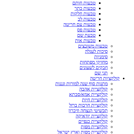
טבעות חותם
טבעות כתר
טבעות חלקות
טבעות לב
טבעות עם חריטה
טבעות פס
טבעת שם
טבעות אות
טבעות משובצים
סיכות לעגלה
סימניות
מחזיקי מפתחות
חבקים לשעונים
תגי שם
קולקציות חריטה
מתנות סוף שנה למורות וגננות
קולקציית אהבה
קולקציית אמא/סבתא
קולקציית חיות
קולקציית חרבות ברזל
תכשיטי הנצחה וזיכרון
קולקציית יודאיקה
קולקציית כנפיים
קולקציית מפות
קולקציית מפות וארץ ישראל