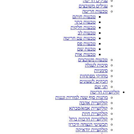
עגילים חריטה
עגילים משובצים
טבעות חריטה
טבעות חותם
טבעות כתר
טבעות חלקות
טבעות לב
טבעות עם חריטה
טבעות פס
טבעת שם
טבעות אות
טבעות משובצים
סיכות לעגלה
סימניות
מחזיקי מפתחות
חבקים לשעונים
תגי שם
קולקציות חריטה
מתנות סוף שנה למורות וגננות
קולקציית אהבה
קולקציית אמא/סבתא
קולקציית חיות
קולקציית חרבות ברזל
תכשיטי הנצחה וזיכרון
קולקציית יודאיקה