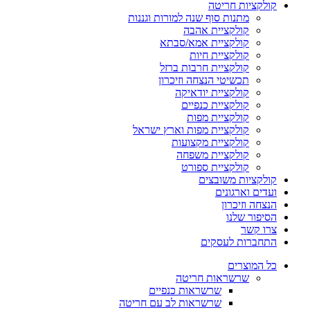
קולקציות חריטה
מתנות סוף שנה למורות וגננות
קולקציית אהבה
קולקציית אמא/סבתא
קולקציית חיות
קולקציית חרבות ברזל
תכשיטי הנצחה וזיכרון
קולקציית יודאיקה
קולקציית כנפיים
קולקציית מפות
קולקציית מפות וארץ ישראל
קולקציית מקצועות
קולקציית משפחה
קולקציית ספורט
קולקציות משובצים
ועדים וארגונים
הנצחה וזיכרון
הסיפור שלנו
צרו קשר
התחברות לעסקים
כל המוצרים
שרשראות חריטה
שרשראות כנפיים
שרשראות לב עם חריטה