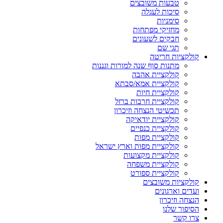
טבעות משובצים
סיכות לעגלה
סימניות
מחזיקי מפתחות
חבקים לשעונים
תגי שם
קולקציות חריטה
מתנות סוף שנה למורות וגננות
קולקציית אהבה
קולקציית אמא/סבתא
קולקציית חיות
קולקציית חרבות ברזל
תכשיטי הנצחה וזיכרון
קולקציית יודאיקה
קולקציית כנפיים
קולקציית מפות
קולקציית מפות וארץ ישראל
קולקציית מקצועות
קולקציית משפחה
קולקציית ספורט
קולקציות משובצים
ועדים וארגונים
הנצחה וזיכרון
הסיפור שלנו
צרו קשר