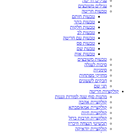
עגילים חריטה
עגילים משובצים
טבעות חריטה
טבעות חותם
טבעות כתר
טבעות חלקות
טבעות לב
טבעות עם חריטה
טבעות פס
טבעת שם
טבעות אות
טבעות משובצים
סיכות לעגלה
סימניות
מחזיקי מפתחות
חבקים לשעונים
תגי שם
קולקציות חריטה
מתנות סוף שנה למורות וגננות
קולקציית אהבה
קולקציית אמא/סבתא
קולקציית חיות
קולקציית חרבות ברזל
תכשיטי הנצחה וזיכרון
קולקציית יודאיקה