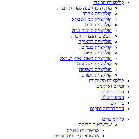
קולקציות חריטה
מתנות סוף שנה למורות וגננות
קולקציית אהבה
קולקציית אמא/סבתא
קולקציית חיות
קולקציית חרבות ברזל
תכשיטי הנצחה וזיכרון
קולקציית יודאיקה
קולקציית כנפיים
קולקציית מפות
קולקציית מפות וארץ ישראל
קולקציית מקצועות
קולקציית משפחה
קולקציית ספורט
קולקציות משובצים
ועדים וארגונים
הנצחה וזיכרון
הסיפור שלנו
צרו קשר
התחברות לעסקים
כל המוצרים
שרשראות חריטה
שרשראות כנפיים
שרשראות לב עם חריטה