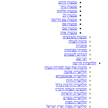
טבעות חותם
טבעות כתר
טבעות חלקות
טבעות לב
טבעות עם חריטה
טבעות פס
טבעת שם
טבעות אות
טבעות משובצים
סיכות לעגלה
סימניות
מחזיקי מפתחות
חבקים לשעונים
תגי שם
קולקציות חריטה
מתנות סוף שנה למורות וגננות
קולקציית אהבה
קולקציית אמא/סבתא
קולקציית חיות
קולקציית חרבות ברזל
תכשיטי הנצחה וזיכרון
קולקציית יודאיקה
קולקציית כנפיים
קולקציית מפות
קולקציית מפות וארץ ישראל