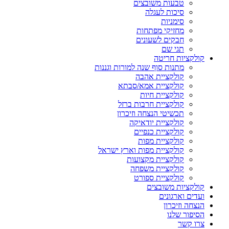
טבעות משובצים
סיכות לעגלה
סימניות
מחזיקי מפתחות
חבקים לשעונים
תגי שם
קולקציות חריטה
מתנות סוף שנה למורות וגננות
קולקציית אהבה
קולקציית אמא/סבתא
קולקציית חיות
קולקציית חרבות ברזל
תכשיטי הנצחה וזיכרון
קולקציית יודאיקה
קולקציית כנפיים
קולקציית מפות
קולקציית מפות וארץ ישראל
קולקציית מקצועות
קולקציית משפחה
קולקציית ספורט
קולקציות משובצים
ועדים וארגונים
הנצחה וזיכרון
הסיפור שלנו
צרו קשר