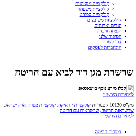
קולקציית מקצועות
קולקציית משפחה
קולקציית ספורט
קולקציות משובצים
ועדים וארגונים
הנצחה וזיכרון
הסיפור שלנו
צרו קשר
התחברות לעסקים
שרשרת מגן דוד לביא עם חריטה
קבלו מידע נוסף בווצאסאפ
למחירים הירשמו
מק"ט
10130
קטגוריות
קולקציית יודאיקה
,
קולקציית מפות וארץ ישראל
,
שרשראות חריטה
,
שרשראות עם חריטה
למחירים הירשמו
צמידים חריטה