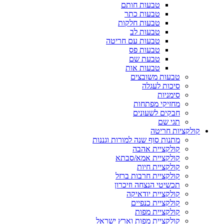
טבעות חותם
טבעות כתר
טבעות חלקות
טבעות לב
טבעות עם חריטה
טבעות פס
טבעת שם
טבעות אות
טבעות משובצים
סיכות לעגלה
סימניות
מחזיקי מפתחות
חבקים לשעונים
תגי שם
קולקציות חריטה
מתנות סוף שנה למורות וגננות
קולקציית אהבה
קולקציית אמא/סבתא
קולקציית חיות
קולקציית חרבות ברזל
תכשיטי הנצחה וזיכרון
קולקציית יודאיקה
קולקציית כנפיים
קולקציית מפות
קולקציית מפות וארץ ישראל