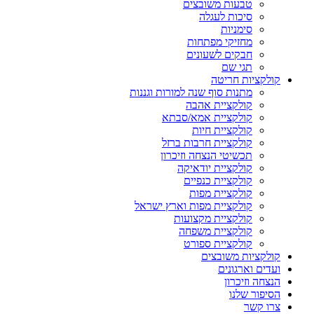
טבעות משובצים
סיכות לעגלה
סימניות
מחזיקי מפתחות
חבקים לשעונים
תגי שם
קולקציות חריטה
מתנות סוף שנה למורות וגננות
קולקציית אהבה
קולקציית אמא/סבתא
קולקציית חיות
קולקציית חרבות ברזל
תכשיטי הנצחה וזיכרון
קולקציית יודאיקה
קולקציית כנפיים
קולקציית מפות
קולקציית מפות וארץ ישראל
קולקציית מקצועות
קולקציית משפחה
קולקציית ספורט
קולקציות משובצים
ועדים וארגונים
הנצחה וזיכרון
הסיפור שלנו
צרו קשר