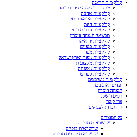
קולקציות חריטה
מתנות סוף שנה למורות וגננות
קולקציית אהבה
קולקציית אמא/סבתא
קולקציית חיות
קולקציית חרבות ברזל
תכשיטי הנצחה וזיכרון
קולקציית יודאיקה
קולקציית כנפיים
קולקציית מפות
קולקציית מפות וארץ ישראל
קולקציית מקצועות
קולקציית משפחה
קולקציית ספורט
קולקציות משובצים
ועדים וארגונים
הנצחה וזיכרון
הסיפור שלנו
צרו קשר
התחברות לעסקים
כל המוצרים
שרשראות חריטה
שרשראות כנפיים
שרשראות לב עם חריטה