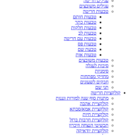
עגילים חריטה
עגילים משובצים
טבעות חריטה
טבעות חותם
טבעות כתר
טבעות חלקות
טבעות לב
טבעות עם חריטה
טבעות פס
טבעת שם
טבעות אות
טבעות משובצים
סיכות לעגלה
סימניות
מחזיקי מפתחות
חבקים לשעונים
תגי שם
קולקציות חריטה
מתנות סוף שנה למורות וגננות
קולקציית אהבה
קולקציית אמא/סבתא
קולקציית חיות
קולקציית חרבות ברזל
תכשיטי הנצחה וזיכרון
קולקציית יודאיקה