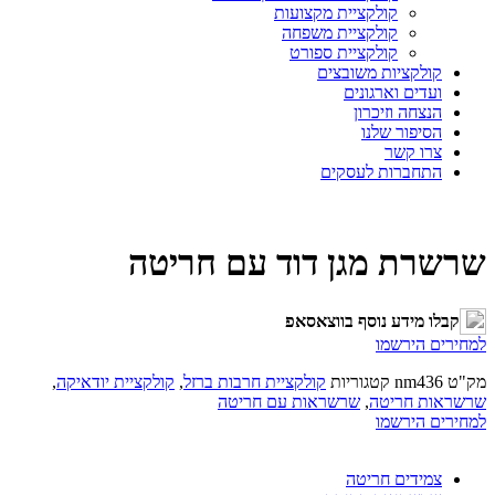
קולקציית מקצועות
קולקציית משפחה
קולקציית ספורט
קולקציות משובצים
ועדים וארגונים
הנצחה וזיכרון
הסיפור שלנו
צרו קשר
התחברות לעסקים
שרשרת מגן דוד עם חריטה
קבלו מידע נוסף בווצאסאפ
למחירים הירשמו
מק"ט
nm436
קטגוריות
קולקציית חרבות ברזל
,
קולקציית יודאיקה
,
שרשראות חריטה
,
שרשראות עם חריטה
למחירים הירשמו
צמידים חריטה