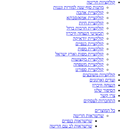
קולקציות חריטה
מתנות סוף שנה למורות וגננות
קולקציית אהבה
קולקציית אמא/סבתא
קולקציית חיות
קולקציית חרבות ברזל
תכשיטי הנצחה וזיכרון
קולקציית יודאיקה
קולקציית כנפיים
קולקציית מפות
קולקציית מפות וארץ ישראל
קולקציית מקצועות
קולקציית משפחה
קולקציית ספורט
קולקציות משובצים
ועדים וארגונים
הנצחה וזיכרון
הסיפור שלנו
צרו קשר
התחברות לעסקים
כל המוצרים
שרשראות חריטה
שרשראות כנפיים
שרשראות לב עם חריטה