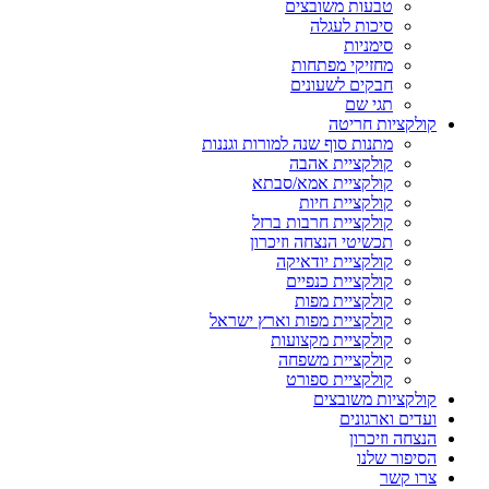
טבעות משובצים
סיכות לעגלה
סימניות
מחזיקי מפתחות
חבקים לשעונים
תגי שם
קולקציות חריטה
מתנות סוף שנה למורות וגננות
קולקציית אהבה
קולקציית אמא/סבתא
קולקציית חיות
קולקציית חרבות ברזל
תכשיטי הנצחה וזיכרון
קולקציית יודאיקה
קולקציית כנפיים
קולקציית מפות
קולקציית מפות וארץ ישראל
קולקציית מקצועות
קולקציית משפחה
קולקציית ספורט
קולקציות משובצים
ועדים וארגונים
הנצחה וזיכרון
הסיפור שלנו
צרו קשר