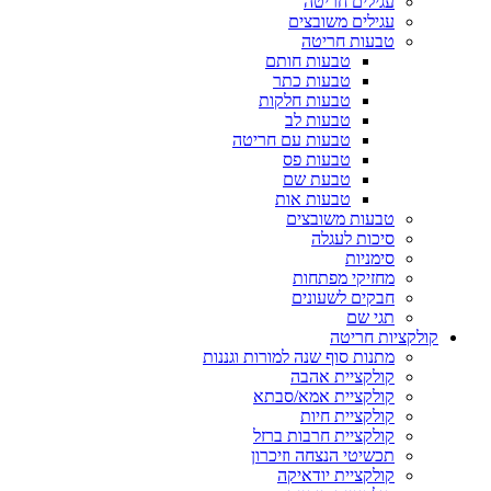
עגילים חריטה
עגילים משובצים
טבעות חריטה
טבעות חותם
טבעות כתר
טבעות חלקות
טבעות לב
טבעות עם חריטה
טבעות פס
טבעת שם
טבעות אות
טבעות משובצים
סיכות לעגלה
סימניות
מחזיקי מפתחות
חבקים לשעונים
תגי שם
קולקציות חריטה
מתנות סוף שנה למורות וגננות
קולקציית אהבה
קולקציית אמא/סבתא
קולקציית חיות
קולקציית חרבות ברזל
תכשיטי הנצחה וזיכרון
קולקציית יודאיקה