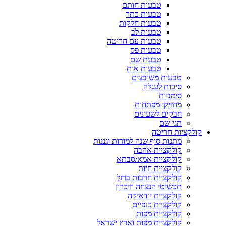
טבעות חותם
טבעות כתר
טבעות חלקות
טבעות לב
טבעות עם חריטה
טבעות פס
טבעת שם
טבעות אות
טבעות משובצים
סיכות לעגלה
סימניות
מחזיקי מפתחות
חבקים לשעונים
תגי שם
קולקציות חריטה
מתנות סוף שנה למורות וגננות
קולקציית אהבה
קולקציית אמא/סבתא
קולקציית חיות
קולקציית חרבות ברזל
תכשיטי הנצחה וזיכרון
קולקציית יודאיקה
קולקציית כנפיים
קולקציית מפות
קולקציית מפות וארץ ישראל