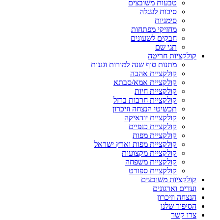
טבעות משובצים
סיכות לעגלה
סימניות
מחזיקי מפתחות
חבקים לשעונים
תגי שם
קולקציות חריטה
מתנות סוף שנה למורות וגננות
קולקציית אהבה
קולקציית אמא/סבתא
קולקציית חיות
קולקציית חרבות ברזל
תכשיטי הנצחה וזיכרון
קולקציית יודאיקה
קולקציית כנפיים
קולקציית מפות
קולקציית מפות וארץ ישראל
קולקציית מקצועות
קולקציית משפחה
קולקציית ספורט
קולקציות משובצים
ועדים וארגונים
הנצחה וזיכרון
הסיפור שלנו
צרו קשר