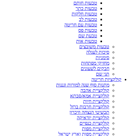
טבעות חותם
טבעות כתר
טבעות חלקות
טבעות לב
טבעות עם חריטה
טבעות פס
טבעת שם
טבעות אות
טבעות משובצים
סיכות לעגלה
סימניות
מחזיקי מפתחות
חבקים לשעונים
תגי שם
קולקציות חריטה
מתנות סוף שנה למורות וגננות
קולקציית אהבה
קולקציית אמא/סבתא
קולקציית חיות
קולקציית חרבות ברזל
תכשיטי הנצחה וזיכרון
קולקציית יודאיקה
קולקציית כנפיים
קולקציית מפות
קולקציית מפות וארץ ישראל