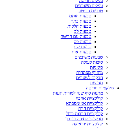
עגילים חריטה
עגילים משובצים
טבעות חריטה
טבעות חותם
טבעות כתר
טבעות חלקות
טבעות לב
טבעות עם חריטה
טבעות פס
טבעת שם
טבעות אות
טבעות משובצים
סיכות לעגלה
סימניות
מחזיקי מפתחות
חבקים לשעונים
תגי שם
קולקציות חריטה
מתנות סוף שנה למורות וגננות
קולקציית אהבה
קולקציית אמא/סבתא
קולקציית חיות
קולקציית חרבות ברזל
תכשיטי הנצחה וזיכרון
קולקציית יודאיקה