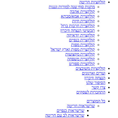
קולקציות חריטה
מתנות סוף שנה למורות וגננות
קולקציית אהבה
קולקציית אמא/סבתא
קולקציית חיות
קולקציית חרבות ברזל
תכשיטי הנצחה וזיכרון
קולקציית יודאיקה
קולקציית כנפיים
קולקציית מפות
קולקציית מפות וארץ ישראל
קולקציית מקצועות
קולקציית משפחה
קולקציית ספורט
קולקציות משובצים
ועדים וארגונים
הנצחה וזיכרון
הסיפור שלנו
צרו קשר
התחברות לעסקים
כל המוצרים
שרשראות חריטה
שרשראות כנפיים
שרשראות לב עם חריטה