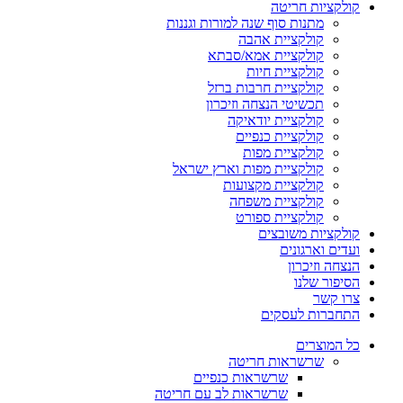
קולקציות חריטה
מתנות סוף שנה למורות וגננות
קולקציית אהבה
קולקציית אמא/סבתא
קולקציית חיות
קולקציית חרבות ברזל
תכשיטי הנצחה וזיכרון
קולקציית יודאיקה
קולקציית כנפיים
קולקציית מפות
קולקציית מפות וארץ ישראל
קולקציית מקצועות
קולקציית משפחה
קולקציית ספורט
קולקציות משובצים
ועדים וארגונים
הנצחה וזיכרון
הסיפור שלנו
צרו קשר
התחברות לעסקים
כל המוצרים
שרשראות חריטה
שרשראות כנפיים
שרשראות לב עם חריטה