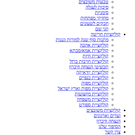
טבעות משובצים
סיכות לעגלה
סימניות
מחזיקי מפתחות
חבקים לשעונים
תגי שם
קולקציות חריטה
מתנות סוף שנה למורות וגננות
קולקציית אהבה
קולקציית אמא/סבתא
קולקציית חיות
קולקציית חרבות ברזל
תכשיטי הנצחה וזיכרון
קולקציית יודאיקה
קולקציית כנפיים
קולקציית מפות
קולקציית מפות וארץ ישראל
קולקציית מקצועות
קולקציית משפחה
קולקציית ספורט
קולקציות משובצים
ועדים וארגונים
הנצחה וזיכרון
הסיפור שלנו
צרו קשר