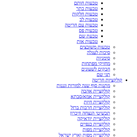
טבעות חותם
טבעות כתר
טבעות חלקות
טבעות לב
טבעות עם חריטה
טבעות פס
טבעת שם
טבעות אות
טבעות משובצים
סיכות לעגלה
סימניות
מחזיקי מפתחות
חבקים לשעונים
תגי שם
קולקציות חריטה
מתנות סוף שנה למורות וגננות
קולקציית אהבה
קולקציית אמא/סבתא
קולקציית חיות
קולקציית חרבות ברזל
תכשיטי הנצחה וזיכרון
קולקציית יודאיקה
קולקציית כנפיים
קולקציית מפות
קולקציית מפות וארץ ישראל