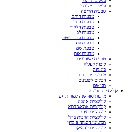
עגילים חריטה
עגילים משובצים
טבעות חריטה
טבעות חותם
טבעות כתר
טבעות חלקות
טבעות לב
טבעות עם חריטה
טבעות פס
טבעת שם
טבעות אות
טבעות משובצים
סיכות לעגלה
סימניות
מחזיקי מפתחות
חבקים לשעונים
תגי שם
קולקציות חריטה
מתנות סוף שנה למורות וגננות
קולקציית אהבה
קולקציית אמא/סבתא
קולקציית חיות
קולקציית חרבות ברזל
תכשיטי הנצחה וזיכרון
קולקציית יודאיקה