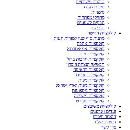
טבעות משובצים
סיכות לעגלה
סימניות
מחזיקי מפתחות
חבקים לשעונים
תגי שם
קולקציות חריטה
מתנות סוף שנה למורות וגננות
קולקציית אהבה
קולקציית אמא/סבתא
קולקציית חיות
קולקציית חרבות ברזל
תכשיטי הנצחה וזיכרון
קולקציית יודאיקה
קולקציית כנפיים
קולקציית מפות
קולקציית מפות וארץ ישראל
קולקציית מקצועות
קולקציית משפחה
קולקציית ספורט
קולקציות משובצים
ועדים וארגונים
הנצחה וזיכרון
הסיפור שלנו
צרו קשר