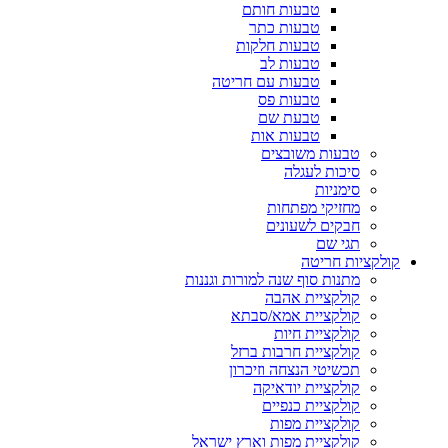
טבעות חותם
טבעות כתר
טבעות חלקות
טבעות לב
טבעות עם חריטה
טבעות פס
טבעת שם
טבעות אות
טבעות משובצים
סיכות לעגלה
סימניות
מחזיקי מפתחות
חבקים לשעונים
תגי שם
קולקציות חריטה
מתנות סוף שנה למורות וגננות
קולקציית אהבה
קולקציית אמא/סבתא
קולקציית חיות
קולקציית חרבות ברזל
תכשיטי הנצחה וזיכרון
קולקציית יודאיקה
קולקציית כנפיים
קולקציית מפות
קולקציית מפות וארץ ישראל