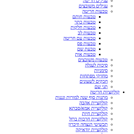
עגילים חריטה
עגילים משובצים
טבעות חריטה
טבעות חותם
טבעות כתר
טבעות חלקות
טבעות לב
טבעות עם חריטה
טבעות פס
טבעת שם
טבעות אות
טבעות משובצים
סיכות לעגלה
סימניות
מחזיקי מפתחות
חבקים לשעונים
תגי שם
קולקציות חריטה
מתנות סוף שנה למורות וגננות
קולקציית אהבה
קולקציית אמא/סבתא
קולקציית חיות
קולקציית חרבות ברזל
תכשיטי הנצחה וזיכרון
קולקציית יודאיקה