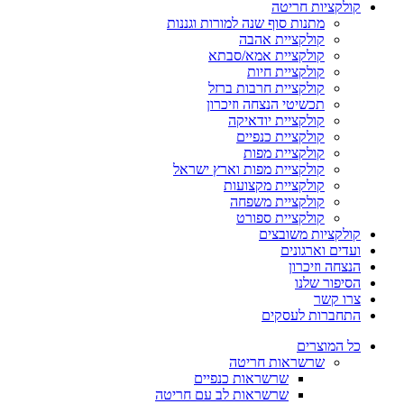
קולקציות חריטה
מתנות סוף שנה למורות וגננות
קולקציית אהבה
קולקציית אמא/סבתא
קולקציית חיות
קולקציית חרבות ברזל
תכשיטי הנצחה וזיכרון
קולקציית יודאיקה
קולקציית כנפיים
קולקציית מפות
קולקציית מפות וארץ ישראל
קולקציית מקצועות
קולקציית משפחה
קולקציית ספורט
קולקציות משובצים
ועדים וארגונים
הנצחה וזיכרון
הסיפור שלנו
צרו קשר
התחברות לעסקים
כל המוצרים
שרשראות חריטה
שרשראות כנפיים
שרשראות לב עם חריטה