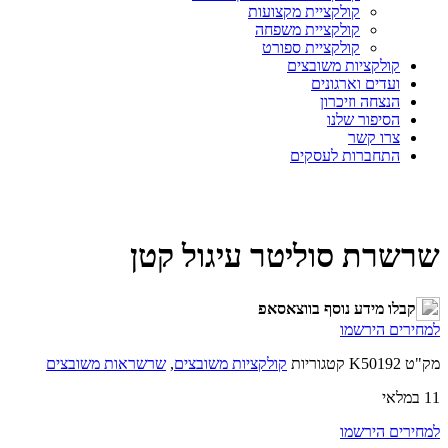
קולקציית מקצועות
קולקציית משפחה
קולקציית ספורט
קולקציות משובצים
ועדים וארגונים
הנצחה וזיכרון
הסיפור שלנו
צרו קשר
התחברות לעסקים
שרשרת סוליטר עיגול קטן
קבלו מידע נוסף בווצאסאפ
למחירים הירשמו
מק"ט
K50192
קטגוריות
קולקציות משובצים
,
שרשראות משובצים
11 במלאי
למחירים הירשמו