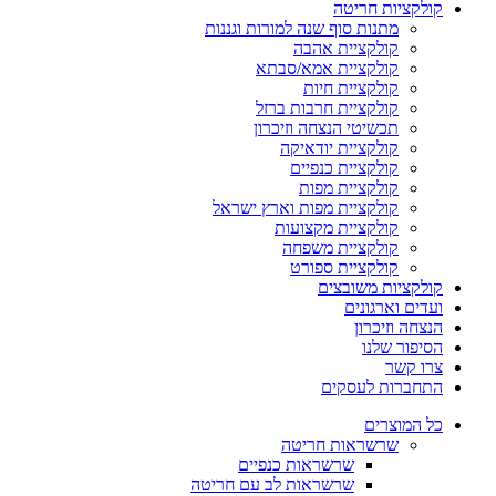
קולקציות חריטה
מתנות סוף שנה למורות וגננות
קולקציית אהבה
קולקציית אמא/סבתא
קולקציית חיות
קולקציית חרבות ברזל
תכשיטי הנצחה וזיכרון
קולקציית יודאיקה
קולקציית כנפיים
קולקציית מפות
קולקציית מפות וארץ ישראל
קולקציית מקצועות
קולקציית משפחה
קולקציית ספורט
קולקציות משובצים
ועדים וארגונים
הנצחה וזיכרון
הסיפור שלנו
צרו קשר
התחברות לעסקים
כל המוצרים
שרשראות חריטה
שרשראות כנפיים
שרשראות לב עם חריטה