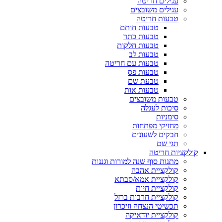
עגילים חריטה
עגילים משובצים
טבעות חריטה
טבעות חותם
טבעות כתר
טבעות חלקות
טבעות לב
טבעות עם חריטה
טבעות פס
טבעת שם
טבעות אות
טבעות משובצים
סיכות לעגלה
סימניות
מחזיקי מפתחות
חבקים לשעונים
תגי שם
קולקציות חריטה
מתנות סוף שנה למורות וגננות
קולקציית אהבה
קולקציית אמא/סבתא
קולקציית חיות
קולקציית חרבות ברזל
תכשיטי הנצחה וזיכרון
קולקציית יודאיקה