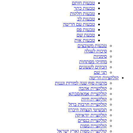
טבעות חותם
טבעות כתר
טבעות חלקות
טבעות לב
טבעות עם חריטה
טבעות פס
טבעת שם
טבעות אות
טבעות משובצים
סיכות לעגלה
סימניות
מחזיקי מפתחות
חבקים לשעונים
תגי שם
קולקציות חריטה
מתנות סוף שנה למורות וגננות
קולקציית אהבה
קולקציית אמא/סבתא
קולקציית חיות
קולקציית חרבות ברזל
תכשיטי הנצחה וזיכרון
קולקציית יודאיקה
קולקציית כנפיים
קולקציית מפות
קולקציית מפות וארץ ישראל