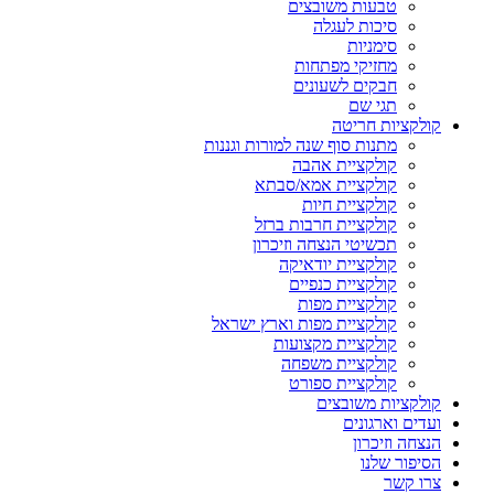
טבעות משובצים
סיכות לעגלה
סימניות
מחזיקי מפתחות
חבקים לשעונים
תגי שם
קולקציות חריטה
מתנות סוף שנה למורות וגננות
קולקציית אהבה
קולקציית אמא/סבתא
קולקציית חיות
קולקציית חרבות ברזל
תכשיטי הנצחה וזיכרון
קולקציית יודאיקה
קולקציית כנפיים
קולקציית מפות
קולקציית מפות וארץ ישראל
קולקציית מקצועות
קולקציית משפחה
קולקציית ספורט
קולקציות משובצים
ועדים וארגונים
הנצחה וזיכרון
הסיפור שלנו
צרו קשר