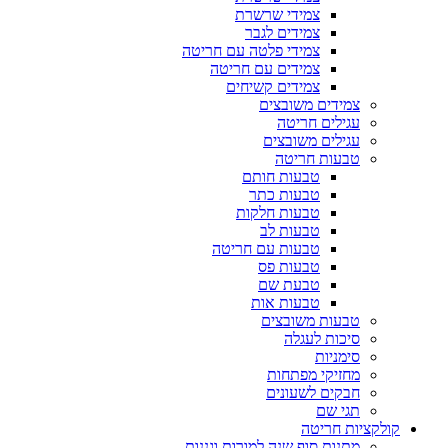
צמידי שרשרת
צמידים לגבר
צמידי פלטה עם חריטה
צמידים עם חריטה
צמידים קשיחים
צמידים משובצים
עגילים חריטה
עגילים משובצים
טבעות חריטה
טבעות חותם
טבעות כתר
טבעות חלקות
טבעות לב
טבעות עם חריטה
טבעות פס
טבעת שם
טבעות אות
טבעות משובצים
סיכות לעגלה
סימניות
מחזיקי מפתחות
חבקים לשעונים
תגי שם
קולקציות חריטה
מתנות סוף שנה למורות וגננות