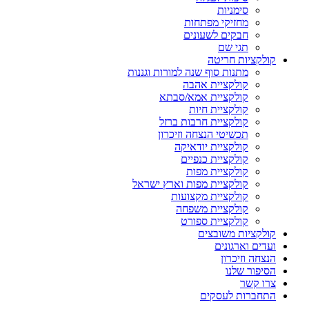
סימניות
מחזיקי מפתחות
חבקים לשעונים
תגי שם
קולקציות חריטה
מתנות סוף שנה למורות וגננות
קולקציית אהבה
קולקציית אמא/סבתא
קולקציית חיות
קולקציית חרבות ברזל
תכשיטי הנצחה וזיכרון
קולקציית יודאיקה
קולקציית כנפיים
קולקציית מפות
קולקציית מפות וארץ ישראל
קולקציית מקצועות
קולקציית משפחה
קולקציית ספורט
קולקציות משובצים
ועדים וארגונים
הנצחה וזיכרון
הסיפור שלנו
צרו קשר
התחברות לעסקים