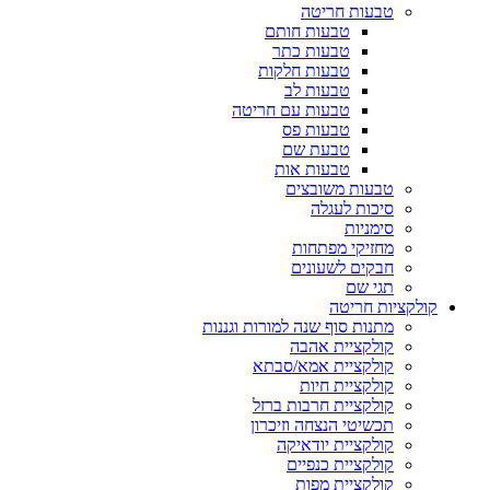
טבעות חריטה
טבעות חותם
טבעות כתר
טבעות חלקות
טבעות לב
טבעות עם חריטה
טבעות פס
טבעת שם
טבעות אות
טבעות משובצים
סיכות לעגלה
סימניות
מחזיקי מפתחות
חבקים לשעונים
תגי שם
קולקציות חריטה
מתנות סוף שנה למורות וגננות
קולקציית אהבה
קולקציית אמא/סבתא
קולקציית חיות
קולקציית חרבות ברזל
תכשיטי הנצחה וזיכרון
קולקציית יודאיקה
קולקציית כנפיים
קולקציית מפות