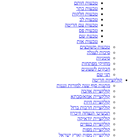
טבעות חותם
טבעות כתר
טבעות חלקות
טבעות לב
טבעות עם חריטה
טבעות פס
טבעת שם
טבעות אות
טבעות משובצים
סיכות לעגלה
סימניות
מחזיקי מפתחות
חבקים לשעונים
תגי שם
קולקציות חריטה
מתנות סוף שנה למורות וגננות
קולקציית אהבה
קולקציית אמא/סבתא
קולקציית חיות
קולקציית חרבות ברזל
תכשיטי הנצחה וזיכרון
קולקציית יודאיקה
קולקציית כנפיים
קולקציית מפות
קולקציית מפות וארץ ישראל