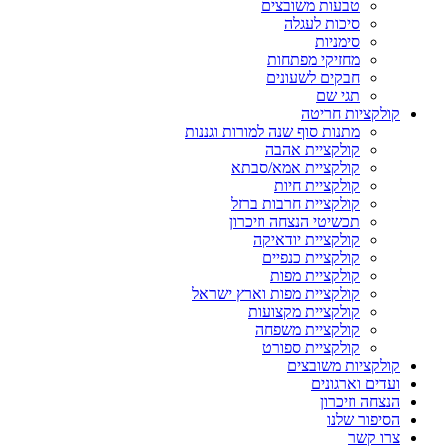
טבעות משובצים
סיכות לעגלה
סימניות
מחזיקי מפתחות
חבקים לשעונים
תגי שם
קולקציות חריטה
מתנות סוף שנה למורות וגננות
קולקציית אהבה
קולקציית אמא/סבתא
קולקציית חיות
קולקציית חרבות ברזל
תכשיטי הנצחה וזיכרון
קולקציית יודאיקה
קולקציית כנפיים
קולקציית מפות
קולקציית מפות וארץ ישראל
קולקציית מקצועות
קולקציית משפחה
קולקציית ספורט
קולקציות משובצים
ועדים וארגונים
הנצחה וזיכרון
הסיפור שלנו
צרו קשר