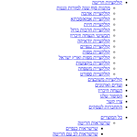
קולקציות חריטה
מתנות סוף שנה למורות וגננות
קולקציית אהבה
קולקציית אמא/סבתא
קולקציית חיות
קולקציית חרבות ברזל
תכשיטי הנצחה וזיכרון
קולקציית יודאיקה
קולקציית כנפיים
קולקציית מפות
קולקציית מפות וארץ ישראל
קולקציית מקצועות
קולקציית משפחה
קולקציית ספורט
קולקציות משובצים
ועדים וארגונים
הנצחה וזיכרון
הסיפור שלנו
צרו קשר
התחברות לעסקים
כל המוצרים
שרשראות חריטה
שרשראות כנפיים
שרשראות לב עם חריטה