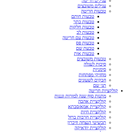
עגילים חריטה
עגילים משובצים
טבעות חריטה
טבעות חותם
טבעות כתר
טבעות חלקות
טבעות לב
טבעות עם חריטה
טבעות פס
טבעת שם
טבעות אות
טבעות משובצים
סיכות לעגלה
סימניות
מחזיקי מפתחות
חבקים לשעונים
תגי שם
קולקציות חריטה
מתנות סוף שנה למורות וגננות
קולקציית אהבה
קולקציית אמא/סבתא
קולקציית חיות
קולקציית חרבות ברזל
תכשיטי הנצחה וזיכרון
קולקציית יודאיקה