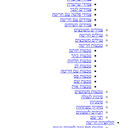
צמידי שרשרת
צמידים לגבר
צמידי פלטה עם חריטה
צמידים עם חריטה
צמידים קשיחים
צמידים משובצים
עגילים חריטה
עגילים משובצים
טבעות חריטה
טבעות חותם
טבעות כתר
טבעות חלקות
טבעות לב
טבעות עם חריטה
טבעות פס
טבעת שם
טבעות אות
טבעות משובצים
סיכות לעגלה
סימניות
מחזיקי מפתחות
חבקים לשעונים
תגי שם
קולקציות חריטה
מתנות סוף שנה למורות וגננות