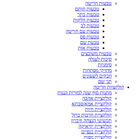
טבעות חריטה
טבעות חותם
טבעות כתר
טבעות חלקות
טבעות לב
טבעות עם חריטה
טבעות פס
טבעת שם
טבעות אות
טבעות משובצים
סיכות לעגלה
סימניות
מחזיקי מפתחות
חבקים לשעונים
תגי שם
קולקציות חריטה
מתנות סוף שנה למורות וגננות
קולקציית אהבה
קולקציית אמא/סבתא
קולקציית חיות
קולקציית חרבות ברזל
תכשיטי הנצחה וזיכרון
קולקציית יודאיקה
קולקציית כנפיים
קולקציית מפות