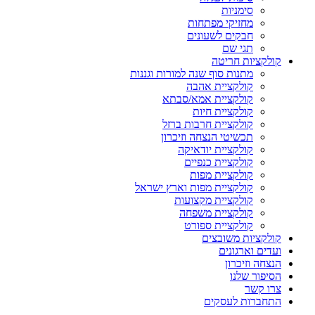
סימניות
מחזיקי מפתחות
חבקים לשעונים
תגי שם
קולקציות חריטה
מתנות סוף שנה למורות וגננות
קולקציית אהבה
קולקציית אמא/סבתא
קולקציית חיות
קולקציית חרבות ברזל
תכשיטי הנצחה וזיכרון
קולקציית יודאיקה
קולקציית כנפיים
קולקציית מפות
קולקציית מפות וארץ ישראל
קולקציית מקצועות
קולקציית משפחה
קולקציית ספורט
קולקציות משובצים
ועדים וארגונים
הנצחה וזיכרון
הסיפור שלנו
צרו קשר
התחברות לעסקים