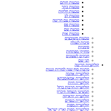
טבעות חותם
טבעות כתר
טבעות חלקות
טבעות לב
טבעות עם חריטה
טבעות פס
טבעת שם
טבעות אות
טבעות משובצים
סיכות לעגלה
סימניות
מחזיקי מפתחות
חבקים לשעונים
תגי שם
קולקציות חריטה
מתנות סוף שנה למורות וגננות
קולקציית אהבה
קולקציית אמא/סבתא
קולקציית חיות
קולקציית חרבות ברזל
תכשיטי הנצחה וזיכרון
קולקציית יודאיקה
קולקציית כנפיים
קולקציית מפות
קולקציית מפות וארץ ישראל