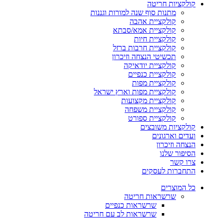
קולקציות חריטה
מתנות סוף שנה למורות וגננות
קולקציית אהבה
קולקציית אמא/סבתא
קולקציית חיות
קולקציית חרבות ברזל
תכשיטי הנצחה וזיכרון
קולקציית יודאיקה
קולקציית כנפיים
קולקציית מפות
קולקציית מפות וארץ ישראל
קולקציית מקצועות
קולקציית משפחה
קולקציית ספורט
קולקציות משובצים
ועדים וארגונים
הנצחה וזיכרון
הסיפור שלנו
צרו קשר
התחברות לעסקים
כל המוצרים
שרשראות חריטה
שרשראות כנפיים
שרשראות לב עם חריטה