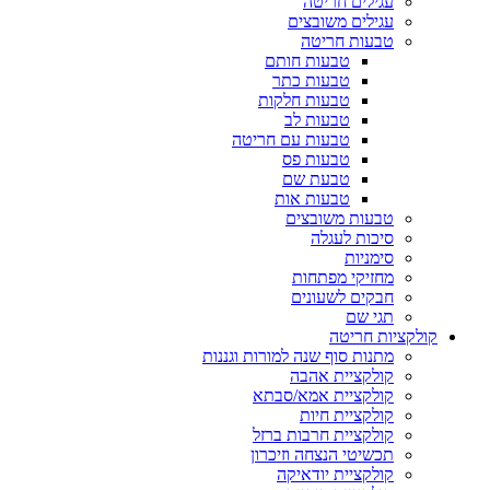
עגילים חריטה
עגילים משובצים
טבעות חריטה
טבעות חותם
טבעות כתר
טבעות חלקות
טבעות לב
טבעות עם חריטה
טבעות פס
טבעת שם
טבעות אות
טבעות משובצים
סיכות לעגלה
סימניות
מחזיקי מפתחות
חבקים לשעונים
תגי שם
קולקציות חריטה
מתנות סוף שנה למורות וגננות
קולקציית אהבה
קולקציית אמא/סבתא
קולקציית חיות
קולקציית חרבות ברזל
תכשיטי הנצחה וזיכרון
קולקציית יודאיקה