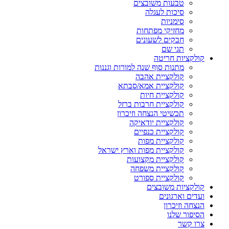
טבעות משובצים
סיכות לעגלה
סימניות
מחזיקי מפתחות
חבקים לשעונים
תגי שם
קולקציות חריטה
מתנות סוף שנה למורות וגננות
קולקציית אהבה
קולקציית אמא/סבתא
קולקציית חיות
קולקציית חרבות ברזל
תכשיטי הנצחה וזיכרון
קולקציית יודאיקה
קולקציית כנפיים
קולקציית מפות
קולקציית מפות וארץ ישראל
קולקציית מקצועות
קולקציית משפחה
קולקציית ספורט
קולקציות משובצים
ועדים וארגונים
הנצחה וזיכרון
הסיפור שלנו
צרו קשר