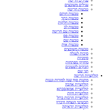
עגילים חריטה
עגילים משובצים
טבעות חריטה
טבעות חותם
טבעות כתר
טבעות חלקות
טבעות לב
טבעות עם חריטה
טבעות פס
טבעת שם
טבעות אות
טבעות משובצים
סיכות לעגלה
סימניות
מחזיקי מפתחות
חבקים לשעונים
תגי שם
קולקציות חריטה
מתנות סוף שנה למורות וגננות
קולקציית אהבה
קולקציית אמא/סבתא
קולקציית חיות
קולקציית חרבות ברזל
תכשיטי הנצחה וזיכרון
קולקציית יודאיקה