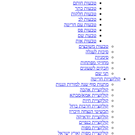
טבעות חותם
טבעות כתר
טבעות חלקות
טבעות לב
טבעות עם חריטה
טבעות פס
טבעת שם
טבעות אות
טבעות משובצים
סיכות לעגלה
סימניות
מחזיקי מפתחות
חבקים לשעונים
תגי שם
קולקציות חריטה
מתנות סוף שנה למורות וגננות
קולקציית אהבה
קולקציית אמא/סבתא
קולקציית חיות
קולקציית חרבות ברזל
תכשיטי הנצחה וזיכרון
קולקציית יודאיקה
קולקציית כנפיים
קולקציית מפות
קולקציית מפות וארץ ישראל