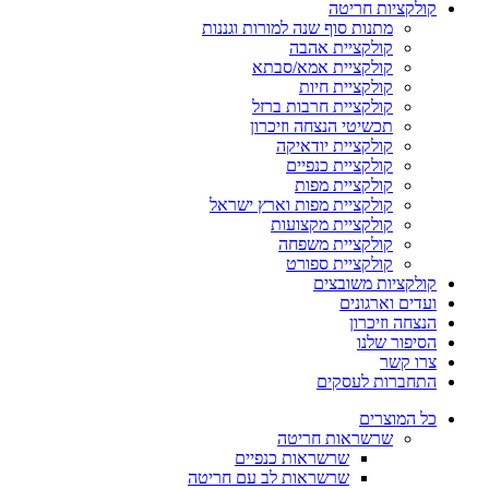
קולקציות חריטה
מתנות סוף שנה למורות וגננות
קולקציית אהבה
קולקציית אמא/סבתא
קולקציית חיות
קולקציית חרבות ברזל
תכשיטי הנצחה וזיכרון
קולקציית יודאיקה
קולקציית כנפיים
קולקציית מפות
קולקציית מפות וארץ ישראל
קולקציית מקצועות
קולקציית משפחה
קולקציית ספורט
קולקציות משובצים
ועדים וארגונים
הנצחה וזיכרון
הסיפור שלנו
צרו קשר
התחברות לעסקים
כל המוצרים
שרשראות חריטה
שרשראות כנפיים
שרשראות לב עם חריטה