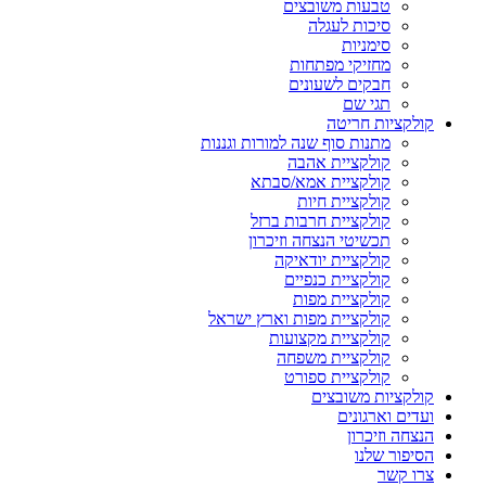
טבעות משובצים
סיכות לעגלה
סימניות
מחזיקי מפתחות
חבקים לשעונים
תגי שם
קולקציות חריטה
מתנות סוף שנה למורות וגננות
קולקציית אהבה
קולקציית אמא/סבתא
קולקציית חיות
קולקציית חרבות ברזל
תכשיטי הנצחה וזיכרון
קולקציית יודאיקה
קולקציית כנפיים
קולקציית מפות
קולקציית מפות וארץ ישראל
קולקציית מקצועות
קולקציית משפחה
קולקציית ספורט
קולקציות משובצים
ועדים וארגונים
הנצחה וזיכרון
הסיפור שלנו
צרו קשר