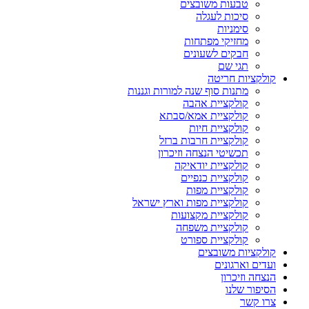
טבעות משובצים
סיכות לעגלה
סימניות
מחזיקי מפתחות
חבקים לשעונים
תגי שם
קולקציות חריטה
מתנות סוף שנה למורות וגננות
קולקציית אהבה
קולקציית אמא/סבתא
קולקציית חיות
קולקציית חרבות ברזל
תכשיטי הנצחה וזיכרון
קולקציית יודאיקה
קולקציית כנפיים
קולקציית מפות
קולקציית מפות וארץ ישראל
קולקציית מקצועות
קולקציית משפחה
קולקציית ספורט
קולקציות משובצים
ועדים וארגונים
הנצחה וזיכרון
הסיפור שלנו
צרו קשר