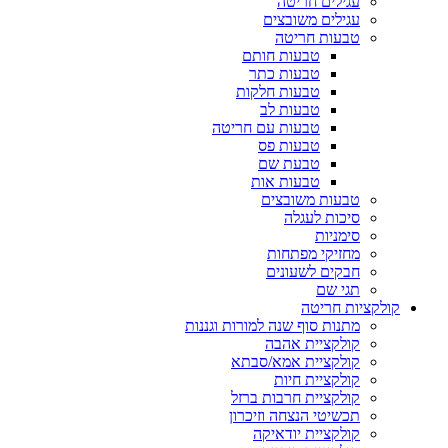
עגילים חריטה
עגילים משובצים
טבעות חריטה
טבעות חותם
טבעות כתר
טבעות חלקות
טבעות לב
טבעות עם חריטה
טבעות פס
טבעת שם
טבעות אות
טבעות משובצים
סיכות לעגלה
סימניות
מחזיקי מפתחות
חבקים לשעונים
תגי שם
קולקציות חריטה
מתנות סוף שנה למורות וגננות
קולקציית אהבה
קולקציית אמא/סבתא
קולקציית חיות
קולקציית חרבות ברזל
תכשיטי הנצחה וזיכרון
קולקציית יודאיקה