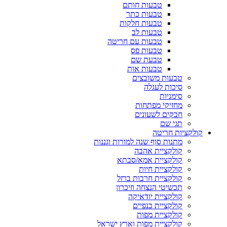
טבעות חותם
טבעות כתר
טבעות חלקות
טבעות לב
טבעות עם חריטה
טבעות פס
טבעת שם
טבעות אות
טבעות משובצים
סיכות לעגלה
סימניות
מחזיקי מפתחות
חבקים לשעונים
תגי שם
קולקציות חריטה
מתנות סוף שנה למורות וגננות
קולקציית אהבה
קולקציית אמא/סבתא
קולקציית חיות
קולקציית חרבות ברזל
תכשיטי הנצחה וזיכרון
קולקציית יודאיקה
קולקציית כנפיים
קולקציית מפות
קולקציית מפות וארץ ישראל