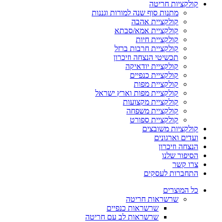
קולקציות חריטה
מתנות סוף שנה למורות וגננות
קולקציית אהבה
קולקציית אמא/סבתא
קולקציית חיות
קולקציית חרבות ברזל
תכשיטי הנצחה וזיכרון
קולקציית יודאיקה
קולקציית כנפיים
קולקציית מפות
קולקציית מפות וארץ ישראל
קולקציית מקצועות
קולקציית משפחה
קולקציית ספורט
קולקציות משובצים
ועדים וארגונים
הנצחה וזיכרון
הסיפור שלנו
צרו קשר
התחברות לעסקים
כל המוצרים
שרשראות חריטה
שרשראות כנפיים
שרשראות לב עם חריטה