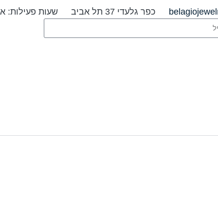
belagiojewe
כפר גלעדי 37 תל אביב
שעות פעילות: א׳-ה׳ 09:00-20:00 ו׳ וערבי ח