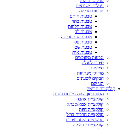
עגילים חריטה
עגילים משובצים
טבעות חריטה
טבעות חותם
טבעות כתר
טבעות חלקות
טבעות לב
טבעות עם חריטה
טבעות פס
טבעת שם
טבעות אות
טבעות משובצים
סיכות לעגלה
סימניות
מחזיקי מפתחות
חבקים לשעונים
תגי שם
קולקציות חריטה
מתנות סוף שנה למורות וגננות
קולקציית אהבה
קולקציית אמא/סבתא
קולקציית חיות
קולקציית חרבות ברזל
תכשיטי הנצחה וזיכרון
קולקציית יודאיקה