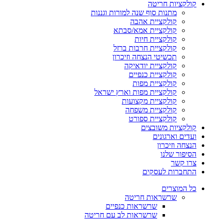
קולקציות חריטה
מתנות סוף שנה למורות וגננות
קולקציית אהבה
קולקציית אמא/סבתא
קולקציית חיות
קולקציית חרבות ברזל
תכשיטי הנצחה וזיכרון
קולקציית יודאיקה
קולקציית כנפיים
קולקציית מפות
קולקציית מפות וארץ ישראל
קולקציית מקצועות
קולקציית משפחה
קולקציית ספורט
קולקציות משובצים
ועדים וארגונים
הנצחה וזיכרון
הסיפור שלנו
צרו קשר
התחברות לעסקים
כל המוצרים
שרשראות חריטה
שרשראות כנפיים
שרשראות לב עם חריטה