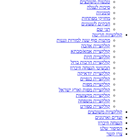
טבעות משובצים
סיכות לעגלה
סימניות
מחזיקי מפתחות
חבקים לשעונים
תגי שם
קולקציות חריטה
מתנות סוף שנה למורות וגננות
קולקציית אהבה
קולקציית אמא/סבתא
קולקציית חיות
קולקציית חרבות ברזל
תכשיטי הנצחה וזיכרון
קולקציית יודאיקה
קולקציית כנפיים
קולקציית מפות
קולקציית מפות וארץ ישראל
קולקציית מקצועות
קולקציית משפחה
קולקציית ספורט
קולקציות משובצים
ועדים וארגונים
הנצחה וזיכרון
הסיפור שלנו
צרו קשר