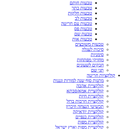
טבעות חותם
טבעות כתר
טבעות חלקות
טבעות לב
טבעות עם חריטה
טבעות פס
טבעת שם
טבעות אות
טבעות משובצים
סיכות לעגלה
סימניות
מחזיקי מפתחות
חבקים לשעונים
תגי שם
קולקציות חריטה
מתנות סוף שנה למורות וגננות
קולקציית אהבה
קולקציית אמא/סבתא
קולקציית חיות
קולקציית חרבות ברזל
תכשיטי הנצחה וזיכרון
קולקציית יודאיקה
קולקציית כנפיים
קולקציית מפות
קולקציית מפות וארץ ישראל