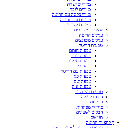
צמידי שרשרת
צמידים לגבר
צמידי פלטה עם חריטה
צמידים עם חריטה
צמידים קשיחים
צמידים משובצים
עגילים חריטה
עגילים משובצים
טבעות חריטה
טבעות חותם
טבעות כתר
טבעות חלקות
טבעות לב
טבעות עם חריטה
טבעות פס
טבעת שם
טבעות אות
טבעות משובצים
סיכות לעגלה
סימניות
מחזיקי מפתחות
חבקים לשעונים
תגי שם
קולקציות חריטה
מתנות סוף שנה למורות וגננות