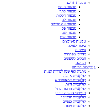
טבעות חריטה
טבעות חותם
טבעות כתר
טבעות חלקות
טבעות לב
טבעות עם חריטה
טבעות פס
טבעת שם
טבעות אות
טבעות משובצים
סיכות לעגלה
סימניות
מחזיקי מפתחות
חבקים לשעונים
תגי שם
קולקציות חריטה
מתנות סוף שנה למורות וגננות
קולקציית אהבה
קולקציית אמא/סבתא
קולקציית חיות
קולקציית חרבות ברזל
תכשיטי הנצחה וזיכרון
קולקציית יודאיקה
קולקציית כנפיים
קולקציית מפות