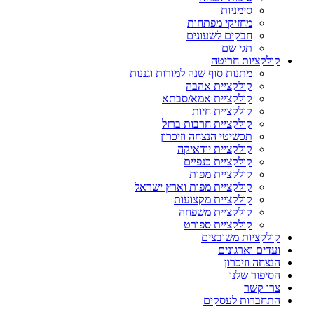
סימניות
מחזיקי מפתחות
חבקים לשעונים
תגי שם
קולקציות חריטה
מתנות סוף שנה למורות וגננות
קולקציית אהבה
קולקציית אמא/סבתא
קולקציית חיות
קולקציית חרבות ברזל
תכשיטי הנצחה וזיכרון
קולקציית יודאיקה
קולקציית כנפיים
קולקציית מפות
קולקציית מפות וארץ ישראל
קולקציית מקצועות
קולקציית משפחה
קולקציית ספורט
קולקציות משובצים
ועדים וארגונים
הנצחה וזיכרון
הסיפור שלנו
צרו קשר
התחברות לעסקים