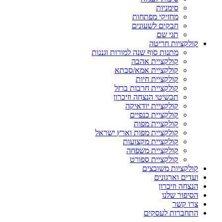
סימניות
מחזיקי מפתחות
חבקים לשעונים
תגי שם
קולקציות חריטה
מתנות סוף שנה למורות וגננות
קולקציית אהבה
קולקציית אמא/סבתא
קולקציית חיות
קולקציית חרבות ברזל
תכשיטי הנצחה וזיכרון
קולקציית יודאיקה
קולקציית כנפיים
קולקציית מפות
קולקציית מפות וארץ ישראל
קולקציית מקצועות
קולקציית משפחה
קולקציית ספורט
קולקציות משובצים
ועדים וארגונים
הנצחה וזיכרון
הסיפור שלנו
צרו קשר
התחברות לעסקים