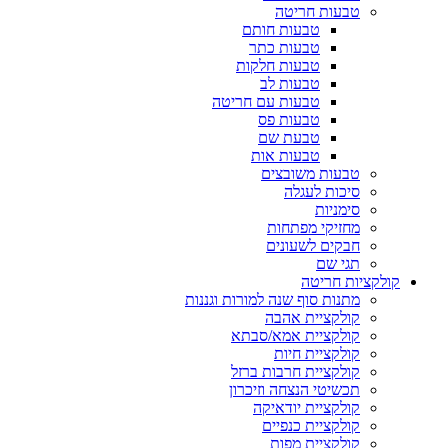
טבעות חריטה
טבעות חותם
טבעות כתר
טבעות חלקות
טבעות לב
טבעות עם חריטה
טבעות פס
טבעת שם
טבעות אות
טבעות משובצים
סיכות לעגלה
סימניות
מחזיקי מפתחות
חבקים לשעונים
תגי שם
קולקציות חריטה
מתנות סוף שנה למורות וגננות
קולקציית אהבה
קולקציית אמא/סבתא
קולקציית חיות
קולקציית חרבות ברזל
תכשיטי הנצחה וזיכרון
קולקציית יודאיקה
קולקציית כנפיים
קולקציית מפות