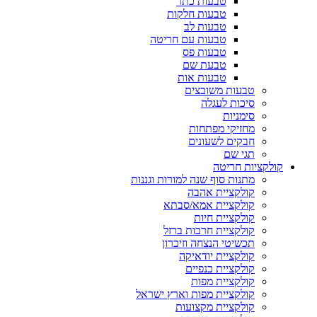
טבעות כתר
טבעות חלקות
טבעות לב
טבעות עם חריטה
טבעות פס
טבעת שם
טבעות אות
טבעות משובצים
סיכות לעגלה
סימניות
מחזיקי מפתחות
חבקים לשעונים
תגי שם
קולקציות חריטה
מתנות סוף שנה למורות וגננות
קולקציית אהבה
קולקציית אמא/סבתא
קולקציית חיות
קולקציית חרבות ברזל
תכשיטי הנצחה וזיכרון
קולקציית יודאיקה
קולקציית כנפיים
קולקציית מפות
קולקציית מפות וארץ ישראל
קולקציית מקצועות