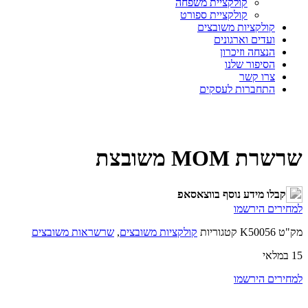
קולקציית משפחה
קולקציית ספורט
קולקציות משובצים
ועדים וארגונים
הנצחה וזיכרון
הסיפור שלנו
צרו קשר
התחברות לעסקים
שרשרת MOM משובצת
קבלו מידע נוסף בווצאסאפ
למחירים הירשמו
מק"ט
K50056
קטגוריות
קולקציות משובצים
,
שרשראות משובצים
15 במלאי
למחירים הירשמו