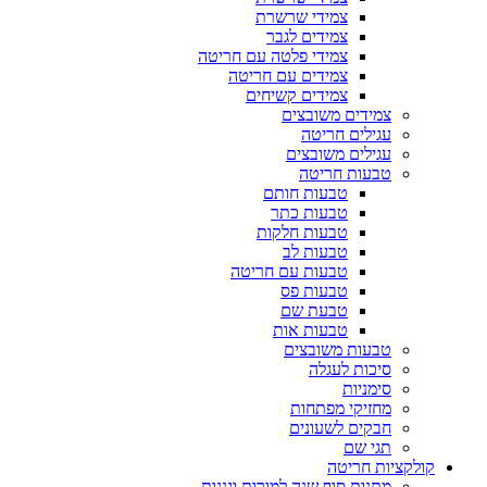
צמידי שרשרת
צמידים לגבר
צמידי פלטה עם חריטה
צמידים עם חריטה
צמידים קשיחים
צמידים משובצים
עגילים חריטה
עגילים משובצים
טבעות חריטה
טבעות חותם
טבעות כתר
טבעות חלקות
טבעות לב
טבעות עם חריטה
טבעות פס
טבעת שם
טבעות אות
טבעות משובצים
סיכות לעגלה
סימניות
מחזיקי מפתחות
חבקים לשעונים
תגי שם
קולקציות חריטה
מתנות סוף שנה למורות וגננות