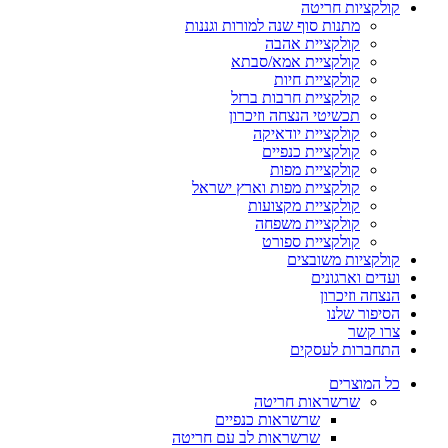
קולקציות חריטה
מתנות סוף שנה למורות וגננות
קולקציית אהבה
קולקציית אמא/סבתא
קולקציית חיות
קולקציית חרבות ברזל
תכשיטי הנצחה וזיכרון
קולקציית יודאיקה
קולקציית כנפיים
קולקציית מפות
קולקציית מפות וארץ ישראל
קולקציית מקצועות
קולקציית משפחה
קולקציית ספורט
קולקציות משובצים
ועדים וארגונים
הנצחה וזיכרון
הסיפור שלנו
צרו קשר
התחברות לעסקים
כל המוצרים
שרשראות חריטה
שרשראות כנפיים
שרשראות לב עם חריטה