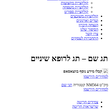
קולקציית מקצועות
קולקציית משפחה
קולקציית ספורט
קולקציות משובצים
ועדים וארגונים
הנצחה וזיכרון
הסיפור שלנו
צרו קשר
התחברות לעסקים
תג שם – תג לרופא שיניים
קבלו מידע נוסף בווצאסאפ
למחירים הירשמו
מק"ט
NM564
קטגוריה
תגי שם
למחירים הירשמו
צמידים חריטה
שרשראות חריטה