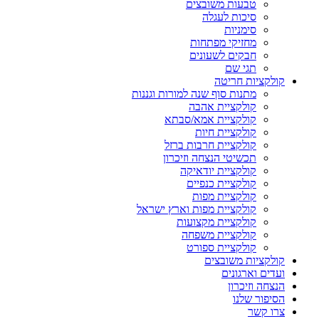
טבעות משובצים
סיכות לעגלה
סימניות
מחזיקי מפתחות
חבקים לשעונים
תגי שם
קולקציות חריטה
מתנות סוף שנה למורות וגננות
קולקציית אהבה
קולקציית אמא/סבתא
קולקציית חיות
קולקציית חרבות ברזל
תכשיטי הנצחה וזיכרון
קולקציית יודאיקה
קולקציית כנפיים
קולקציית מפות
קולקציית מפות וארץ ישראל
קולקציית מקצועות
קולקציית משפחה
קולקציית ספורט
קולקציות משובצים
ועדים וארגונים
הנצחה וזיכרון
הסיפור שלנו
צרו קשר