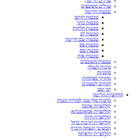
עגילים חריטה
עגילים משובצים
טבעות חריטה
טבעות חותם
טבעות כתר
טבעות חלקות
טבעות לב
טבעות עם חריטה
טבעות פס
טבעת שם
טבעות אות
טבעות משובצים
סיכות לעגלה
סימניות
מחזיקי מפתחות
חבקים לשעונים
תגי שם
קולקציות חריטה
מתנות סוף שנה למורות וגננות
קולקציית אהבה
קולקציית אמא/סבתא
קולקציית חיות
קולקציית חרבות ברזל
תכשיטי הנצחה וזיכרון
קולקציית יודאיקה