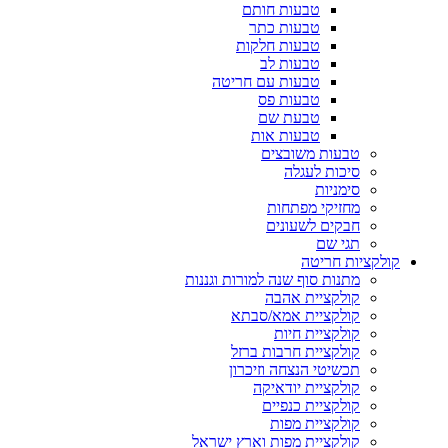
טבעות חותם
טבעות כתר
טבעות חלקות
טבעות לב
טבעות עם חריטה
טבעות פס
טבעת שם
טבעות אות
טבעות משובצים
סיכות לעגלה
סימניות
מחזיקי מפתחות
חבקים לשעונים
תגי שם
קולקציות חריטה
מתנות סוף שנה למורות וגננות
קולקציית אהבה
קולקציית אמא/סבתא
קולקציית חיות
קולקציית חרבות ברזל
תכשיטי הנצחה וזיכרון
קולקציית יודאיקה
קולקציית כנפיים
קולקציית מפות
קולקציית מפות וארץ ישראל