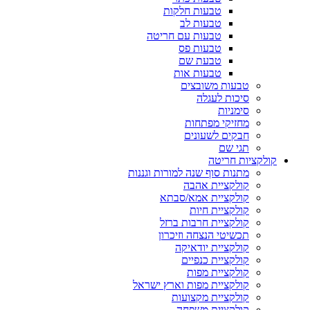
טבעות חלקות
טבעות לב
טבעות עם חריטה
טבעות פס
טבעת שם
טבעות אות
טבעות משובצים
סיכות לעגלה
סימניות
מחזיקי מפתחות
חבקים לשעונים
תגי שם
לקציות חריטה
מתנות סוף שנה למורות וגננות
קולקציית אהבה
קולקציית אמא/סבתא
קולקציית חיות
קולקציית חרבות ברזל
תכשיטי הנצחה וזיכרון
קולקציית יודאיקה
קולקציית כנפיים
קולקציית מפות
קולקציית מפות וארץ ישראל
קולקציית מקצועות
קולקציית משפחה