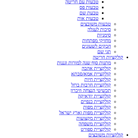
טבעות עם חריטה
טבעות פס
טבעת שם
טבעות אות
טבעות משובצים
סיכות לעגלה
סימניות
מחזיקי מפתחות
חבקים לשעונים
תגי שם
לקציות חריטה
מתנות סוף שנה למורות וגננות
קולקציית אהבה
קולקציית אמא/סבתא
קולקציית חיות
קולקציית חרבות ברזל
תכשיטי הנצחה וזיכרון
קולקציית יודאיקה
קולקציית כנפיים
קולקציית מפות
קולקציית מפות וארץ ישראל
קולקציית מקצועות
קולקציית משפחה
קולקציית ספורט
לקציות משובצים