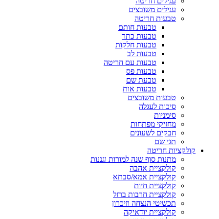
עגילים חריטה
עגילים משובצים
טבעות חריטה
טבעות חותם
טבעות כתר
טבעות חלקות
טבעות לב
טבעות עם חריטה
טבעות פס
טבעת שם
טבעות אות
טבעות משובצים
סיכות לעגלה
סימניות
מחזיקי מפתחות
חבקים לשעונים
תגי שם
קולקציות חריטה
מתנות סוף שנה למורות וגננות
קולקציית אהבה
קולקציית אמא/סבתא
קולקציית חיות
קולקציית חרבות ברזל
תכשיטי הנצחה וזיכרון
קולקציית יודאיקה