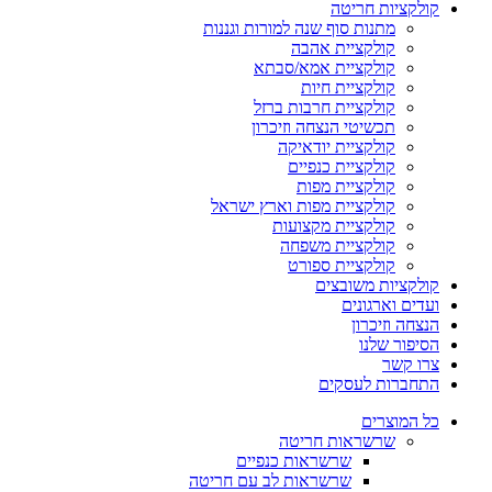
קולקציות חריטה
מתנות סוף שנה למורות וגננות
קולקציית אהבה
קולקציית אמא/סבתא
קולקציית חיות
קולקציית חרבות ברזל
תכשיטי הנצחה וזיכרון
קולקציית יודאיקה
קולקציית כנפיים
קולקציית מפות
קולקציית מפות וארץ ישראל
קולקציית מקצועות
קולקציית משפחה
קולקציית ספורט
קולקציות משובצים
ועדים וארגונים
הנצחה וזיכרון
הסיפור שלנו
צרו קשר
התחברות לעסקים
כל המוצרים
שרשראות חריטה
שרשראות כנפיים
שרשראות לב עם חריטה