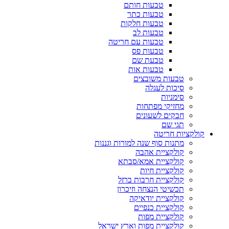
טבעות חותם
טבעות כתר
טבעות חלקות
טבעות לב
טבעות עם חריטה
טבעות פס
טבעת שם
טבעות אות
טבעות משובצים
סיכות לעגלה
סימניות
מחזיקי מפתחות
חבקים לשעונים
תגי שם
קולקציות חריטה
מתנות סוף שנה למורות וגננות
קולקציית אהבה
קולקציית אמא/סבתא
קולקציית חיות
קולקציית חרבות ברזל
תכשיטי הנצחה וזיכרון
קולקציית יודאיקה
קולקציית כנפיים
קולקציית מפות
קולקציית מפות וארץ ישראל