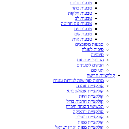
טבעות חותם
טבעות כתר
טבעות חלקות
טבעות לב
טבעות עם חריטה
טבעות פס
טבעת שם
טבעות אות
טבעות משובצים
סיכות לעגלה
סימניות
מחזיקי מפתחות
חבקים לשעונים
תגי שם
קולקציות חריטה
מתנות סוף שנה למורות וגננות
קולקציית אהבה
קולקציית אמא/סבתא
קולקציית חיות
קולקציית חרבות ברזל
תכשיטי הנצחה וזיכרון
קולקציית יודאיקה
קולקציית כנפיים
קולקציית מפות
קולקציית מפות וארץ ישראל