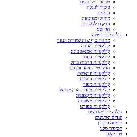
טבעות משובצים
סיכות לעגלה
סימניות
מחזיקי מפתחות
חבקים לשעונים
תגי שם
קולקציות חריטה
מתנות סוף שנה למורות וגננות
קולקציית אהבה
קולקציית אמא/סבתא
קולקציית חיות
קולקציית חרבות ברזל
תכשיטי הנצחה וזיכרון
קולקציית יודאיקה
קולקציית כנפיים
קולקציית מפות
קולקציית מפות וארץ ישראל
קולקציית מקצועות
קולקציית משפחה
קולקציית ספורט
קולקציות משובצים
ועדים וארגונים
הנצחה וזיכרון
הסיפור שלנו
צרו קשר