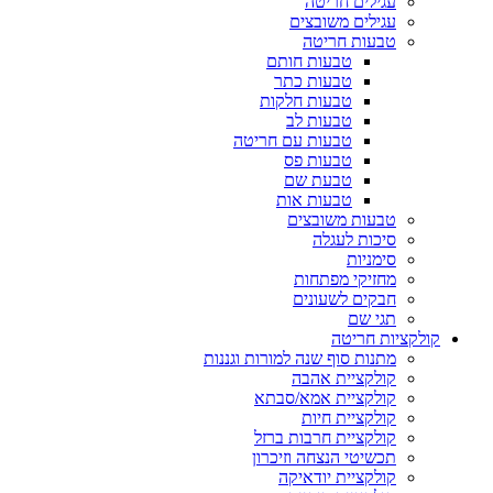
עגילים חריטה
עגילים משובצים
טבעות חריטה
טבעות חותם
טבעות כתר
טבעות חלקות
טבעות לב
טבעות עם חריטה
טבעות פס
טבעת שם
טבעות אות
טבעות משובצים
סיכות לעגלה
סימניות
מחזיקי מפתחות
חבקים לשעונים
תגי שם
קולקציות חריטה
מתנות סוף שנה למורות וגננות
קולקציית אהבה
קולקציית אמא/סבתא
קולקציית חיות
קולקציית חרבות ברזל
תכשיטי הנצחה וזיכרון
קולקציית יודאיקה