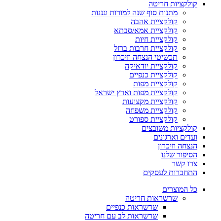
קולקציות חריטה
מתנות סוף שנה למורות וגננות
קולקציית אהבה
קולקציית אמא/סבתא
קולקציית חיות
קולקציית חרבות ברזל
תכשיטי הנצחה וזיכרון
קולקציית יודאיקה
קולקציית כנפיים
קולקציית מפות
קולקציית מפות וארץ ישראל
קולקציית מקצועות
קולקציית משפחה
קולקציית ספורט
קולקציות משובצים
ועדים וארגונים
הנצחה וזיכרון
הסיפור שלנו
צרו קשר
התחברות לעסקים
כל המוצרים
שרשראות חריטה
שרשראות כנפיים
שרשראות לב עם חריטה