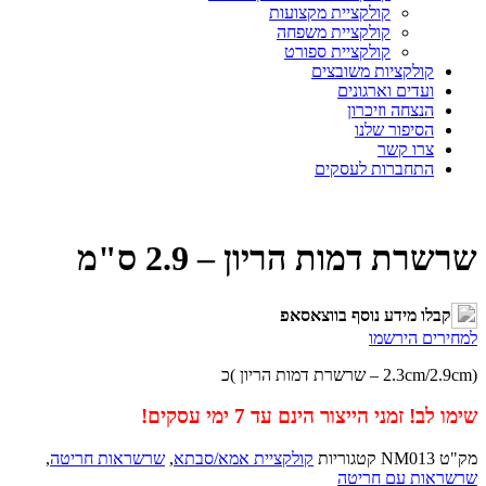
קולקציית מקצועות
קולקציית משפחה
קולקציית ספורט
קולקציות משובצים
ועדים וארגונים
הנצחה וזיכרון
הסיפור שלנו
צרו קשר
התחברות לעסקים
שרשרת דמות הריון – 2.9 ס"מ
קבלו מידע נוסף בווצאסאפ
למחירים הירשמו
(2.3cm/2.9cm – שרשרת דמות הריון )כ
שימו לב! זמני הייצור הינם עד 7 ימי עסקים!
מק"ט
NM013
קטגוריות
קולקציית אמא/סבתא
,
שרשראות חריטה
,
שרשראות עם חריטה